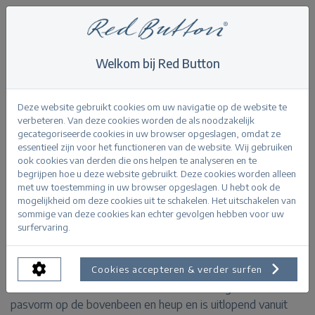
Welkom bij Red Button
Home
>
Bibette CRP smart colour L29
Terug
Deze website gebruikt cookies om uw navigatie op de website te
verbeteren. Van deze cookies worden de als noodzakelijk
gecategoriseerde cookies in uw browser opgeslagen, omdat ze
essentieel zijn voor het functioneren van de website. Wij gebruiken
ook cookies van derden die ons helpen te analyseren en te
begrijpen hoe u deze website gebruikt. Deze cookies worden alleen
Bibette CRP smart colour navy
met uw toestemming in uw browser opgeslagen. U hebt ook de
mogelijkheid om deze cookies uit te schakelen. Het uitschakelen van
sommige van deze cookies kan echter gevolgen hebben voor uw
PRODUCTINFORMATIE
surfervaring.
De Bibette CRP smart colour is een flare broek van een
Cookies accepteren & verder surfen
elastische kwaliteit. De broek heeft een aangesloten
pasvorm op de bovenbeen en heup en is uitlopend vanuit