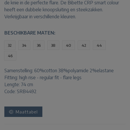
de knie in de perfecte flare. De Bibette CRP smart colour
heeft een dubbele knoopsluiting en steekzakken.
Verkrijgbaar in verschillende kleuren.
BESCHIKBARE MATEN:
32
34
36
38
40
42
44
46
Samenstelling:
60%cotton 38%polyamide 2%elastane
Fitting:
high rise - regular fit - flare legs
Lengte:
74 cm
Code: SRB4492
Maattabel