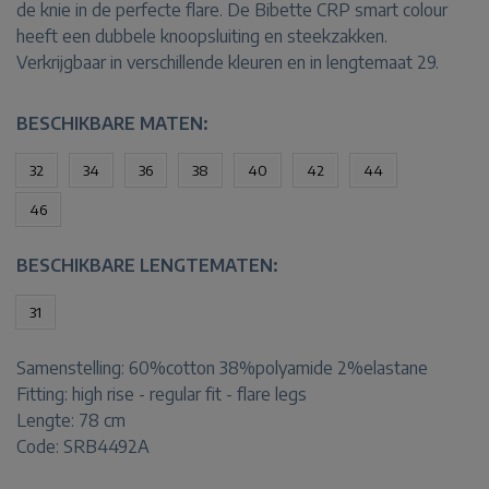
de knie in de perfecte flare. De Bibette CRP smart colour
heeft een dubbele knoopsluiting en steekzakken.
Verkrijgbaar in verschillende kleuren en in lengtemaat 29.
BESCHIKBARE MATEN:
32
34
36
38
40
42
44
46
BESCHIKBARE LENGTEMATEN:
31
Samenstelling:
60%cotton 38%polyamide 2%elastane
Fitting:
high rise - regular fit - flare legs
Lengte:
78 cm
Code: SRB4492A