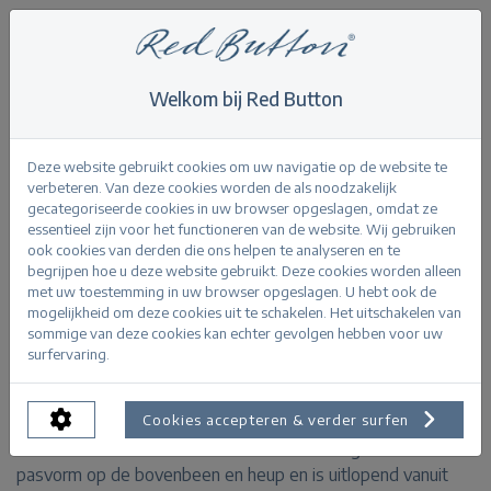
Welkom bij Red Button
Home
>
Bibette CRP smart colour L31
Terug
Deze website gebruikt cookies om uw navigatie op de website te
verbeteren. Van deze cookies worden de als noodzakelijk
gecategoriseerde cookies in uw browser opgeslagen, omdat ze
essentieel zijn voor het functioneren van de website. Wij gebruiken
ook cookies van derden die ons helpen te analyseren en te
begrijpen hoe u deze website gebruikt. Deze cookies worden alleen
Bibette CRP smart colour toffee
met uw toestemming in uw browser opgeslagen. U hebt ook de
mogelijkheid om deze cookies uit te schakelen. Het uitschakelen van
sommige van deze cookies kan echter gevolgen hebben voor uw
PRODUCTINFORMATIE
surfervaring.
De Bibette CRP smart colour is een flare broek van een
Cookies accepteren & verder surfen
elastische kwaliteit. De broek heeft een aangesloten
pasvorm op de bovenbeen en heup en is uitlopend vanuit