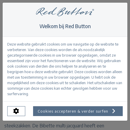
Welkom bij Red Button
Home
>
Bibette multi jacquard
Terug
Deze website gebruikt cookies om uw navigatie op de website te
verbeteren. Van deze cookies worden de als noodzakelijk
gecategoriseerde cookies in uw browser opgeslagen, omdat ze
essentieel zijn voor het functioneren van de website. Wij gebruiken
ook cookies van derden die ons helpen te analyseren en te
begrijpen hoe u deze website gebruikt. Deze cookies worden alleen
Bibette multi jacquard dark sand
met uw toestemming in uw browser opgeslagen. U hebt ook de
mogelijkheid om deze cookies uit te schakelen. Het uitschakelen van
sommige van deze cookies kan echter gevolgen hebben voor uw
PRODUCTINFORMATIE
surfervaring.
De Bibette multi jacquard is een jacquard geweven flare
Cookies accepteren & verder surfen
broek. De broek heeft een elastische tailleband en
steekzakken. De Bibette multi jacquard heeft een