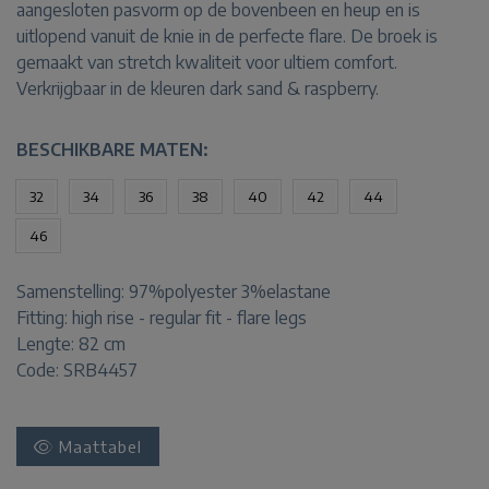
aangesloten pasvorm op de bovenbeen en heup en is
uitlopend vanuit de knie in de perfecte flare. De broek is
gemaakt van stretch kwaliteit voor ultiem comfort.
Verkrijgbaar in de kleuren dark sand & raspberry.
BESCHIKBARE MATEN:
32
34
36
38
40
42
44
46
Samenstelling:
97%polyester 3%elastane
Fitting:
high rise - regular fit - flare legs
Lengte:
82 cm
Code: SRB4457
Maattabel