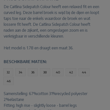
De Caitlina Sidepatch Colour heeft een relaxed fit en een
curved leg. Deze barrel broek is wijd bij de dijen en loopt
taps toe naar de enkels waardoor de broek en wat
lossere fit heeft. De Caitlina Sidepatch Colour heeft
naden aan de zijkant, een omgeslagen zoom en is
verkrijgbaar in verschillende kleuren.
Het model is 1.78 en draagt een maat 36.
BESCHIKBARE MATEN:
32
34
36
38
40
42
44
46
Samenstelling:
67%cotton 31%recycled polyester
2%elastane
Fitting:
high rise - slightly loose - barrel legs