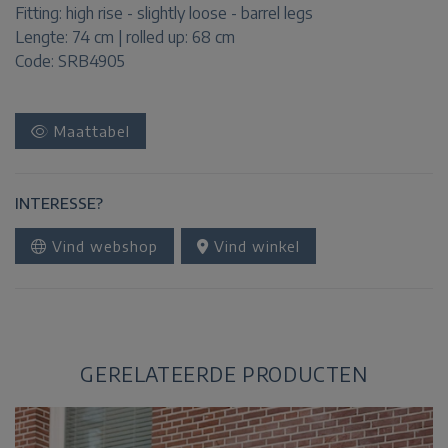
Fitting:
high rise - slightly loose - barrel legs
Lengte:
74 cm | rolled up: 68 cm
Code: SRB4905
Maattabel
INTERESSE?
Vind webshop
Vind winkel
GERELATEERDE PRODUCTEN