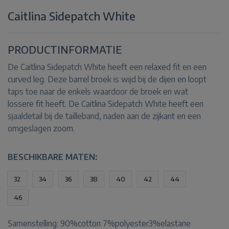
Caitlina Sidepatch White
PRODUCTINFORMATIE
De Caitlina Sidepatch White heeft een relaxed fit en een
curved leg. Deze barrel broek is wijd bij de dijen en loopt
taps toe naar de enkels waardoor de broek en wat
lossere fit heeft. De Caitlina Sidepatch White heeft een
sjaaldetail bij de tailleband, naden aan de zijkant en een
omgeslagen zoom.
BESCHIKBARE MATEN:
32
34
36
38
40
42
44
46
Samenstelling:
90%cotton 7%polyester3%elastane