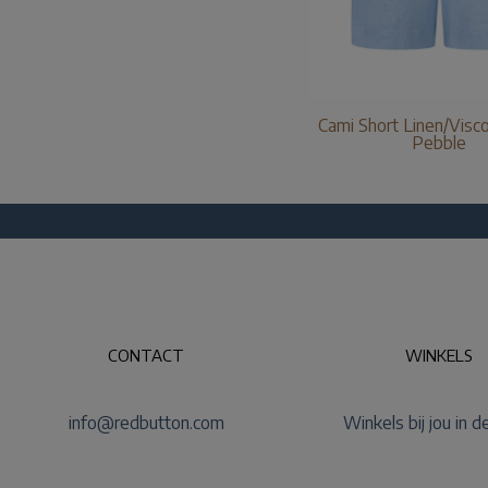
Cami Short Linen/Visc
Pebble
CONTACT
WINKELS
info@redbutton.com
Winkels bij jou in d