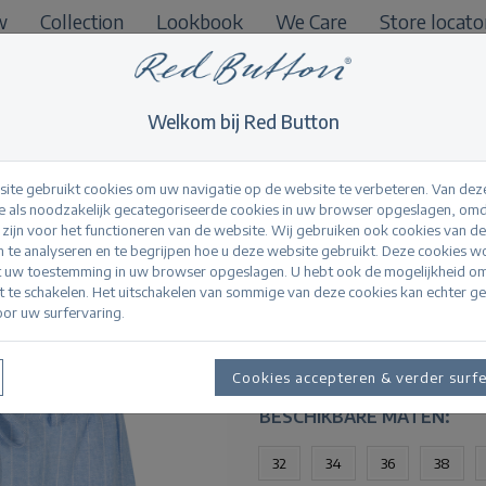
w
Collection
Lookbook
We Care
Store locato
B2B
Welkom bij Red Button
ite gebruikt cookies om uw navigatie op de website te verbeteren. Van dez
 als noodzakelijk gecategoriseerde cookies in uw browser opgeslagen, omd
l zijn voor het functioneren van de website. Wij gebruiken ook cookies van d
Cami Short Linen/Vi
n te analyseren en te begrijpen hoe u deze website gebruikt. Deze cookies 
t uw toestemming in uw browser opgeslagen. U hebt ook de mogelijkheid o
it te schakelen. Het uitschakelen van sommige van deze cookies kan echter g
or uw surfervaring.
Productinformatie
Binnenkort verkrijgbaar.
Cookies accepteren & verder surf
BESCHIKBARE MATEN:
32
34
36
38