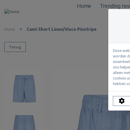
Home
Trending no
Home
>
Cami Short Linen/Visco Pinstripe
Terug
Deze webs
worden de
essentiee
ons helpe
alleen me
cookies u
hebben vo