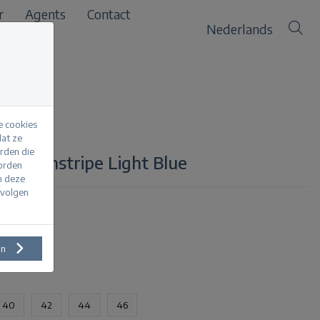
r
Agents
Contact
Nederlands
e cookies
at ze
erden die
sco Pinstripe Light Blue
worden
m deze
evolgen
en
40
42
44
46