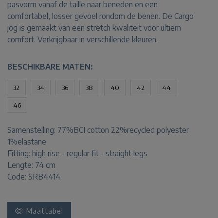
pasvorm vanaf de taille naar beneden en een
comfortabel, losser gevoel rondom de benen. De Cargo
jog is gemaakt van een stretch kwaliteit voor ultiem
comfort. Verkrijgbaar in verschillende kleuren.
BESCHIKBARE MATEN:
32
34
36
38
40
42
44
46
Samenstelling:
77%BCI cotton 22%recycled polyester
1%elastane
Fitting:
high rise - regular fit - straight legs
Lengte:
74 cm
Code: SRB4414
Maattabel