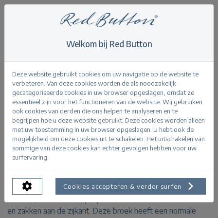
Welkom bij Red Button
Home
>
Cargo jog colour
Terug
Deze website gebruikt cookies om uw navigatie op de website te
verbeteren. Van deze cookies worden de als noodzakelijk
gecategoriseerde cookies in uw browser opgeslagen, omdat ze
essentieel zijn voor het functioneren van de website. Wij gebruiken
ook cookies van derden die ons helpen te analyseren en te
begrijpen hoe u deze website gebruikt. Deze cookies worden alleen
Cargo jog colour pebble
met uw toestemming in uw browser opgeslagen. U hebt ook de
mogelijkheid om deze cookies uit te schakelen. Het uitschakelen van
sommige van deze cookies kan echter gevolgen hebben voor uw
PRODUCTINFORMATIE
surfervaring.
De Cargo jog colour is een jog broek met een ceintuur in
Cookies accepteren & verder surfen
de taille, steekzakken, paspelzakken aan de achterkant
en zakken aan de zijkant. Deze broek heeft een normale