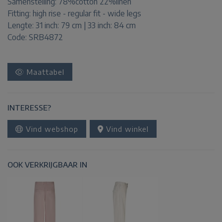
Samenstelling:
78%cotton 22%linen
Fitting:
high rise - regular fit - wide legs
Lengte:
31 inch: 79 cm | 33 inch: 84 cm
Code: SRB4872
Maattabel
INTERESSE?
Vind webshop
Vind winkel
OOK VERKRIJGBAAR IN