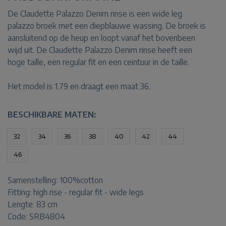
De Claudette Palazzo Denim rinse is een wide leg
palazzo broek met een diepblauwe wassing. De broek is
aansluitend op de heup en loopt vanaf het bovenbeen
wijd uit. De Claudette Palazzo Denim rinse heeft een
hoge taille, een regular fit en een ceintuur in de taille.
Het model is 1.79 en draagt een maat 36.
BESCHIKBARE MATEN:
32
34
36
38
40
42
44
46
Samenstelling:
100%cotton
Fitting:
high rise - regular fit - wide legs
Lengte:
83 cm
Code: SRB4804