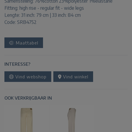
Samenstelling:
76%cotton 23%polyester 1%elastane
Fitting:
high rise - regular fit - wide legs
Lengte:
31 inch: 79 cm | 33 inch: 84 cm
Code: SRB4752
Maattabel
INTERESSE?
Vind webshop
Vind winkel
OOK VERKRIJGBAAR IN