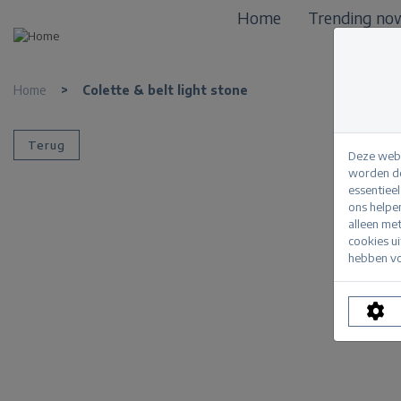
Home
Trending no
Home
>
Colette & belt light stone
Terug
Deze webs
worden de
essentiee
ons helpe
alleen me
cookies u
hebben vo