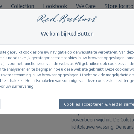
w
Collection
Lookbook
We Care
Store locato
B2B
Welkom bij Red Button
ite gebruikt cookies om uw navigatie op de website te verbeteren. Van dez
 als noodzakelijk gecategoriseerde cookies in uw browser opgeslagen, omd
l zijn voor het functioneren van de website. Wij gebruiken ook cookies van d
Colette & belt ligh
n te analyseren en te begrijpen hoe u deze website gebruikt. Deze cookies 
t uw toestemming in uw browser opgeslagen. U hebt ook de mogelijkheid o
it te schakelen. Het uitschakelen van sommige van deze cookies kan echter g
or uw surfervaring.
Productinformatie
Cookies accepteren & verder surf
De Colette & belt is een wide
de perfecte zomerse touch. D
bovenbeen wijd uit. De Colett
lichtblauwe wassing. De jeans