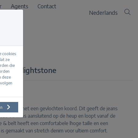
r
Agents
Contact
Nederlands
e cookies
at ze
erden die
t stone lightstone
worden
m deze
evolgen
en
 leg jeans met een gevlochten koord. Dit geeft de jeans
eze denim is aansluitend op de heup en loopt vanaf de
e & belt heeft een comfortabele lhoge taille en een
 is gemaakt van stretch denim voor ultiem comfort.