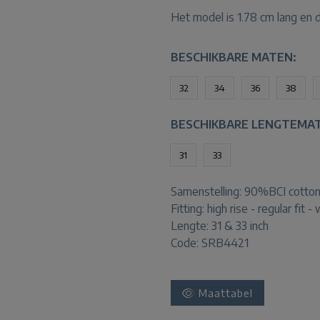
Het model is 1.78 cm lang en 
BESCHIKBARE MATEN:
32
34
36
38
BESCHIKBARE LENGTEMA
31
33
Samenstelling:
90%BCI cotton
Fitting:
high rise - regular fit -
Lengte:
31 & 33 inch
Code: SRB4421
Maattabel