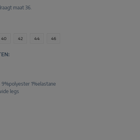
draagt maat 36.
40
42
44
46
TEN:
 9%polyester 1%elastane
 wide legs