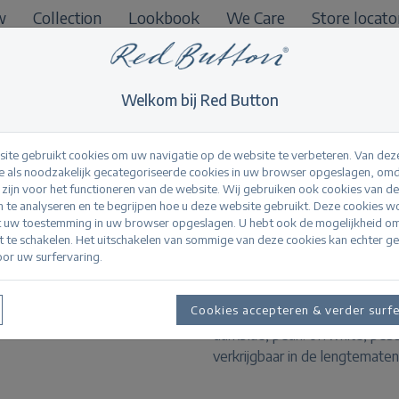
w
Collection
Lookbook
We Care
Store locato
B2B
Welkom bij Red Button
ite gebruikt cookies om uw navigatie op de website te verbeteren. Van dez
 als noodzakelijk gecategoriseerde cookies in uw browser opgeslagen, omd
l zijn voor het functioneren van de website. Wij gebruiken ook cookies van d
Colette cotton line
n te analyseren en te begrijpen hoe u deze website gebruikt. Deze cookies 
t uw toestemming in uw browser opgeslagen. U hebt ook de mogelijkheid o
it te schakelen. Het uitschakelen van sommige van deze cookies kan echter g
or uw surfervaring.
Productinformatie
De Colette Cotton Linen is een
Cookies accepteren & verder surf
broek heeft steekzakken en een
darkblue, pearl. offwhite, pe
verkrijgbaar in de lengtematen