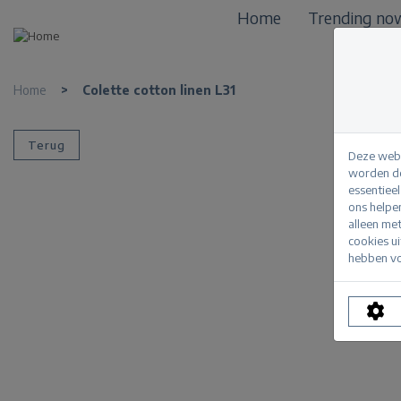
Home
Trending no
Home
>
Colette cotton linen L31
Terug
Deze webs
worden de
essentiee
ons helpe
alleen me
cookies u
hebben vo