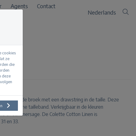
r
Agents
Contact
Nederlands
e cookies
at ze
erden die
n pearl
worden
m deze
evolgen
 linnen wijde broek met een drawstring in de taille. Deze
en
 elastische tailleband. Verkrijgbaar in de kleuren
bble en summersage. De Colette Cotton Linen is
 31 en 33.