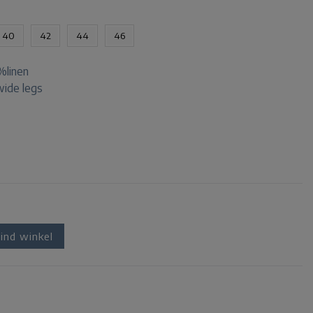
40
42
44
46
%linen
 wide legs
ind winkel