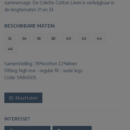
summersage. De Colette Cotton Linen is verkrijgbaar in
de lengtematen 31 en 33.
BESCHIKBARE MATEN:
32
34
36
38
40
42
44
46
Samenstelling:
78%cotton 22%linen
Fitting:
high rise - regular fit - wide legs
Code: SRB4505
Maattabel
INTERESSE?