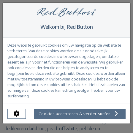
Welkom bij Red Button
Home
>
Colette cotton linen L33
Terug
Deze website gebruikt cookies om uw navigatie op de website te
verbeteren. Van deze cookies worden de als noodzakelijk
gecategoriseerde cookies in uw browser opgeslagen, omdat ze
essentieel zijn voor het functioneren van de website. Wij gebruiken
ook cookies van derden die ons helpen te analyseren en te
begrijpen hoe u deze website gebruikt. Deze cookies worden alleen
Colette cotton linen summersage
met uw toestemming in uw browser opgeslagen. U hebt ook de
mogelijkheid om deze cookies uit te schakelen. Het uitschakelen van
sommige van deze cookies kan echter gevolgen hebben voor uw
PRODUCTINFORMATIE
surfervaring.
De Colette Cotton Linen is een linnen wijde broek met
een drawstring in de taille. Deze broek heeft
Cookies accepteren & verder surfen
steekzakken en een elastische tailleband. Verkrijgbaar in
de kleuren darkblue, pearl. offwhite, pebble en