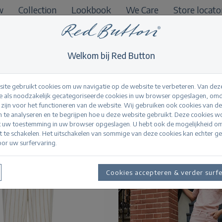
w
Collection
Lookbook
We Care
Store locato
B2B
Shop
Welkom bij Red Button
ite gebruikt cookies om uw navigatie op de website te verbeteren. Van dez
 als noodzakelijk gecategoriseerde cookies in uw browser opgeslagen, omd
l zijn voor het functioneren van de website. Wij gebruiken ook cookies van d
n te analyseren en te begrijpen hoe u deze website gebruikt. Deze cookies 
t uw toestemming in uw browser opgeslagen. U hebt ook de mogelijkheid o
it te schakelen. Het uitschakelen van sommige van deze cookies kan echter g
or uw surfervaring.
Cookies accepteren & verder surf