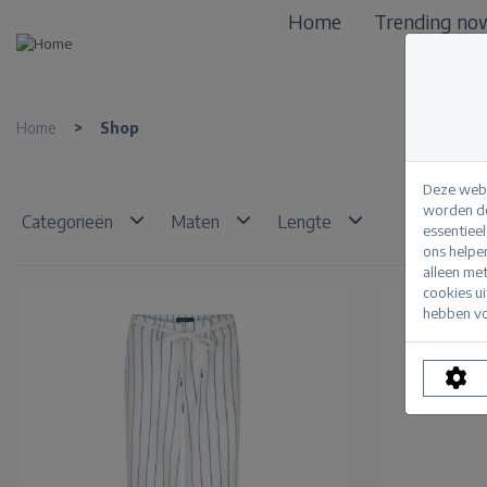
Home
Trending no
Home
>
Shop
Deze webs
worden de
Categorieën
Maten
Lengte
essentiee
ons helpe
alleen me
cookies u
hebben vo