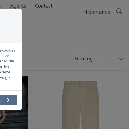
r
Agents
Contact
Nederlands
e cookies
at ze
erden die
worden
m deze
evolgen
en