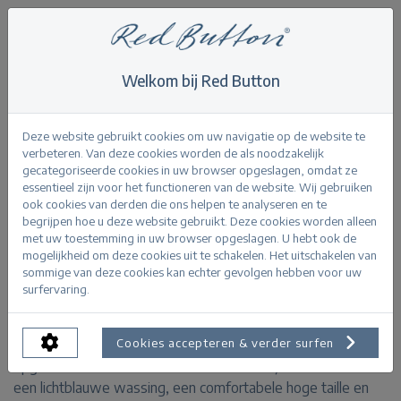
Welkom bij Red Button
Home
>
Colette front patch pockets bleach
Terug
Deze website gebruikt cookies om uw navigatie op de website te
verbeteren. Van deze cookies worden de als noodzakelijk
gecategoriseerde cookies in uw browser opgeslagen, omdat ze
essentieel zijn voor het functioneren van de website. Wij gebruiken
ook cookies van derden die ons helpen te analyseren en te
begrijpen hoe u deze website gebruikt. Deze cookies worden alleen
Colette front patch pockets bleach
met uw toestemming in uw browser opgeslagen. U hebt ook de
mogelijkheid om deze cookies uit te schakelen. Het uitschakelen van
sommige van deze cookies kan echter gevolgen hebben voor uw
PRODUCTINFORMATIE
surfervaring.
De Colette front patch pockets is een wide leg jeans met
Cookies accepteren & verder surfen
opgestikte zakken aan de voorkant. Deze jeans heeft
een lichtblauwe wassing, een comfortabele hoge taille en