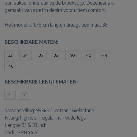
een stiksel onderaan bij de broekspijp. Deze jeans is
gemaakt van stretch denim voor ultiem comfort.
Het model is 1.78 cm lang en draagt een maat 36.
BESCHIKBARE MATEN:
32
34
36
38
40
42
44
46
BESCHIKBARE LENGTEMATEN:
31
33
Samenstelling:
99%BCI cotton 1%elastane
Fitting:
highrise - regular fit - wide legs
Lengte:
31 & 33 inch
Code: SRB4424