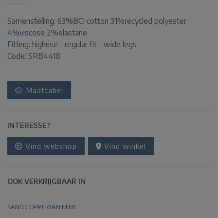
Samenstelling:
63%BCI cotton 31%recycled polyester
4%viscose 2%elastane
Fitting:
highrise - regular fit - wide legs
Code: SRB4418
Maattabel
INTERESSE?
Vind webshop
Vind winkel
OOK VERKRIJGBAAR IN
SAND
COPPERTAN
MINT