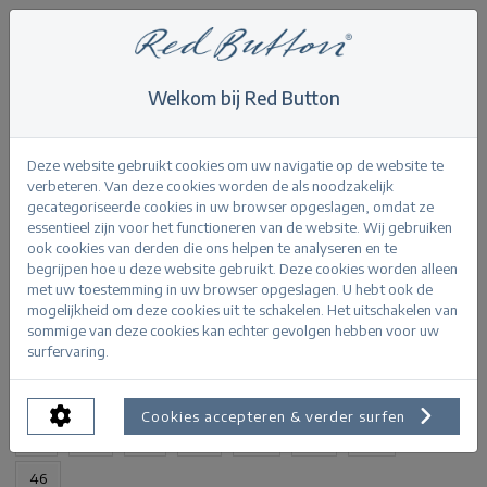
Welkom bij Red Button
Home
>
Colette & loops denim stripe
Terug
Deze website gebruikt cookies om uw navigatie op de website te
verbeteren. Van deze cookies worden de als noodzakelijk
gecategoriseerde cookies in uw browser opgeslagen, omdat ze
essentieel zijn voor het functioneren van de website. Wij gebruiken
ook cookies van derden die ons helpen te analyseren en te
begrijpen hoe u deze website gebruikt. Deze cookies worden alleen
Colette & loops denim stripe bleachblue
met uw toestemming in uw browser opgeslagen. U hebt ook de
mogelijkheid om deze cookies uit te schakelen. Het uitschakelen van
sommige van deze cookies kan echter gevolgen hebben voor uw
PRODUCTINFORMATIE
surfervaring.
BESCHIKBARE MATEN:
Cookies accepteren & verder surfen
32
34
36
38
40
42
44
46