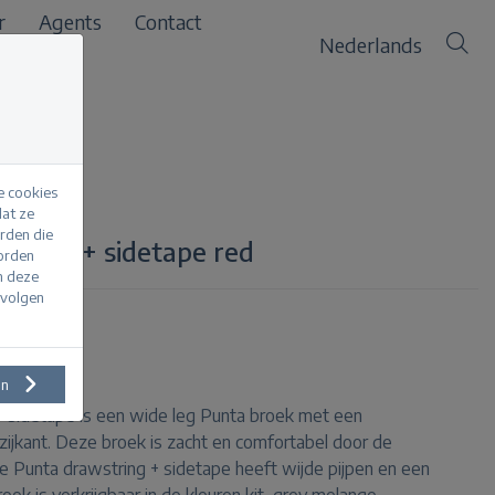
r
Agents
Contact
Nederlands
e cookies
at ze
erden die
string + sidetape red
worden
m deze
evolgen
en
+ sidetape is een wide leg Punta broek met een
zijkant. Deze broek is zacht en comfortabel door de
e Punta drawstring + sidetape heeft wijde pijpen en een