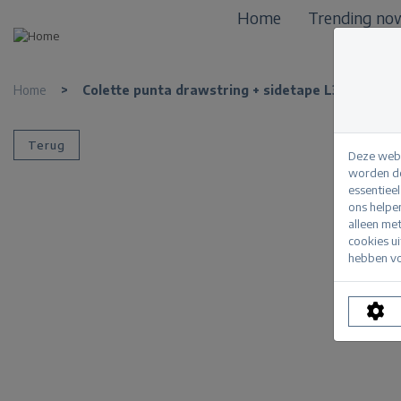
Home
Trending no
Home
>
Colette punta drawstring + sidetape L33
Terug
Deze webs
worden de
essentiee
ons helpe
alleen me
cookies u
hebben vo