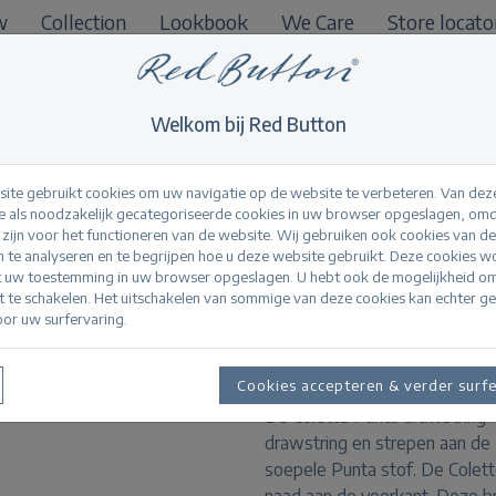
w
Collection
Lookbook
We Care
Store locato
B2B
Welkom bij Red Button
ite gebruikt cookies om uw navigatie op de website te verbeteren. Van dez
 als noodzakelijk gecategoriseerde cookies in uw browser opgeslagen, omd
l zijn voor het functioneren van de website. Wij gebruiken ook cookies van d
Colette punta draw
n te analyseren en te begrijpen hoe u deze website gebruikt. Deze cookies 
t uw toestemming in uw browser opgeslagen. U hebt ook de mogelijkheid o
it te schakelen. Het uitschakelen van sommige van deze cookies kan echter g
or uw surfervaring.
Productinformatie
Cookies accepteren & verder surf
De Colette Punta drawstring 
drawstring en strepen aan de 
soepele Punta stof. De Colett