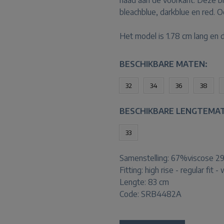
naad aan de voorkant. Deze bro
bleachblue, darkblue en red. O
Het model is 1.78 cm lang en 
BESCHIKBARE MATEN:
32
34
36
38
BESCHIKBARE LENGTEMA
33
Samenstelling:
67%viscose 2
Fitting:
high rise - regular fit -
Lengte:
83 cm
Code: SRB4482A