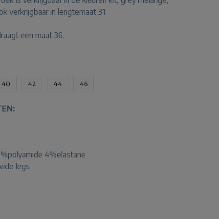
ek is verkrijgbaar in de kleuren kit, grey melange,
ok verkrijgbaar in lengtemaat 31.
draagt een maat 36.
40
42
44
46
TEN:
9%polyamide 4%elastane
 wide legs