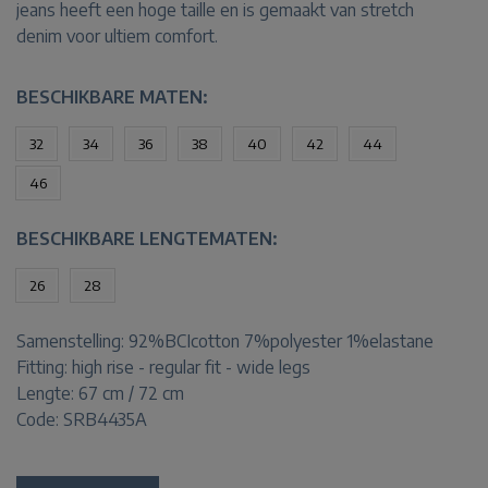
jeans heeft een hoge taille en is gemaakt van stretch
denim voor ultiem comfort.
BESCHIKBARE MATEN:
32
34
36
38
40
42
44
46
BESCHIKBARE LENGTEMATEN:
26
28
Samenstelling:
92%BCIcotton 7%polyester 1%elastane
Fitting:
high rise - regular fit - wide legs
Lengte:
67 cm / 72 cm
Code: SRB4435A