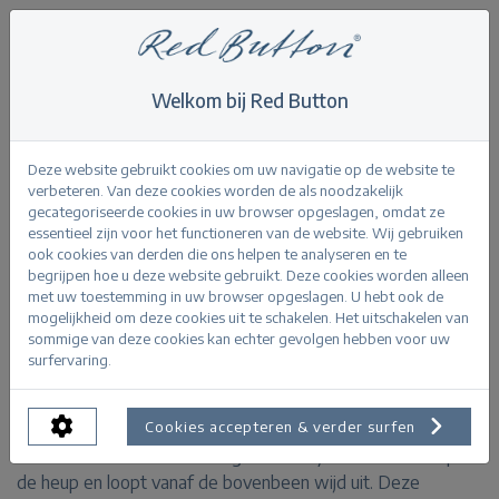
Welkom bij Red Button
Home
>
Conny 5-pocket bleach
Terug
Deze website gebruikt cookies om uw navigatie op de website te
verbeteren. Van deze cookies worden de als noodzakelijk
gecategoriseerde cookies in uw browser opgeslagen, omdat ze
essentieel zijn voor het functioneren van de website. Wij gebruiken
ook cookies van derden die ons helpen te analyseren en te
begrijpen hoe u deze website gebruikt. Deze cookies worden alleen
Conny 5-pocket bleach
met uw toestemming in uw browser opgeslagen. U hebt ook de
mogelijkheid om deze cookies uit te schakelen. Het uitschakelen van
sommige van deze cookies kan echter gevolgen hebben voor uw
PRODUCTINFORMATIE
surfervaring.
De Conny 5-pocket bleach is een 7/8e wide leg jeans
Cookies accepteren & verder surfen
met een lichtblauwe wassing. De Conny is aansluitend op
de heup en loopt vanaf de bovenbeen wijd uit. Deze