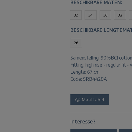
BESCHIKBARE MATEN:
32
34
36
38
BESCHIKBARE LENGTEMA
26
Samenstelling:
90%BCI cotton
Fitting:
high rise - regular fit -
Lengte:
67 cm
Code: SRB4428A
Maattabel
Interesse?