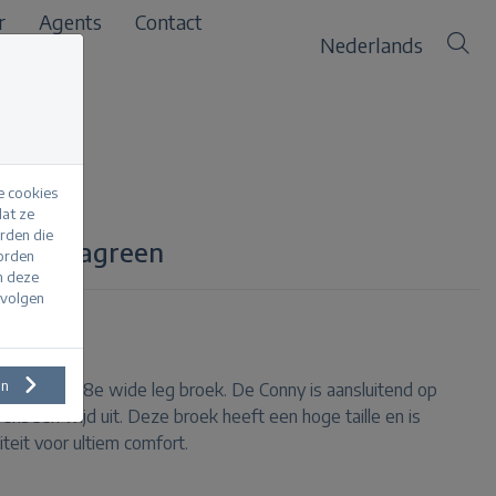
r
Agents
Contact
Nederlands
e cookies
at ze
erden die
lour teagreen
worden
m deze
evolgen
en
en witte 7/8e wide leg broek. De Conny is aansluitend op
enbeen wijd uit. Deze broek heeft een hoge taille en is
teit voor ultiem comfort.