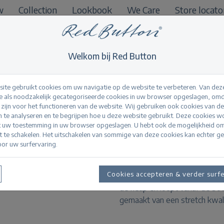
w
Collection
Lookbook
We Care
Store locato
B2B
Welkom bij Red Button
ite gebruikt cookies om uw navigatie op de website te verbeteren. Van dez
 als noodzakelijk gecategoriseerde cookies in uw browser opgeslagen, omd
l zijn voor het functioneren van de website. Wij gebruiken ook cookies van d
Conny 5-pocket Co
n te analyseren en te begrijpen hoe u deze website gebruikt. Deze cookies 
t uw toestemming in uw browser opgeslagen. U hebt ook de mogelijkheid o
it te schakelen. Het uitschakelen van sommige van deze cookies kan echter g
or uw surfervaring.
Productinformatie
Cookies accepteren & verder surf
De Conny 5-pocket Colour is e
de heup en loopt vanaf de bov
gemaakt van een stretch kwali