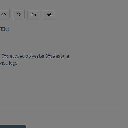
40
42
44
46
TEN:
 7%recycled polyester 3%elastane
 wide legs