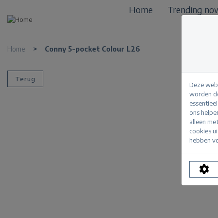
Home
Trending no
Home
>
Conny 5-pocket Colour L26
Terug
Deze webs
worden de
essentiee
ons helpe
alleen me
cookies u
hebben vo