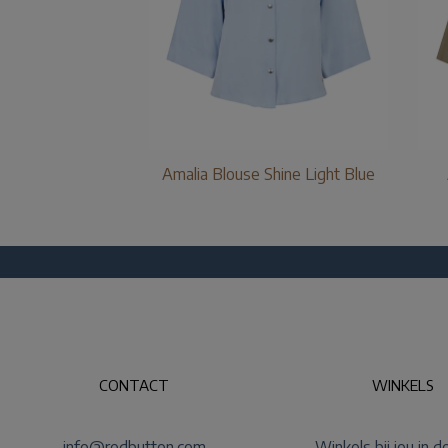
Amalia Blouse Shine Light Blue
CONTACT
WINKELS
info@redbutton.com
Winkels bij jou in d