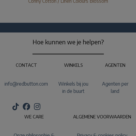
Conny Cotton / Linen Colours Blossom
Hoe kunnen we je helpen?
CONTACT
WINKELS
AGENTEN
info@redbutton.com
Winkels bij jou
Agenten per
in de buurt
land
WE CARE
ALGEMENE VOORWAARDEN
Onze philosophie &
Privacy & cookies policy