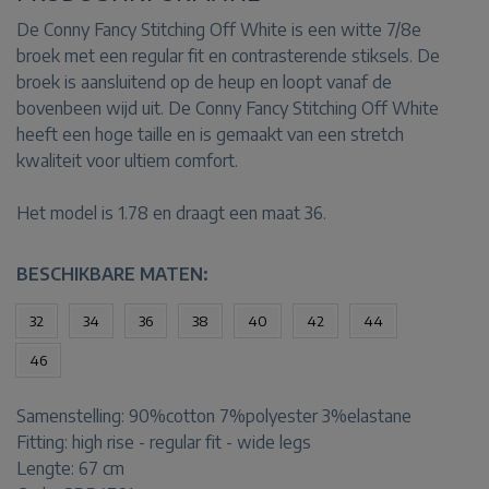
De Conny Fancy Stitching Off White is een witte 7/8e
broek met een regular fit en contrasterende stiksels. De
broek is aansluitend op de heup en loopt vanaf de
bovenbeen wijd uit. De Conny Fancy Stitching Off White
heeft een hoge taille en is gemaakt van een stretch
kwaliteit voor ultiem comfort.
Het model is 1.78 en draagt een maat 36.
BESCHIKBARE MATEN:
32
34
36
38
40
42
44
46
Samenstelling:
90%cotton 7%polyester 3%elastane
Fitting:
high rise - regular fit - wide legs
Lengte:
67 cm