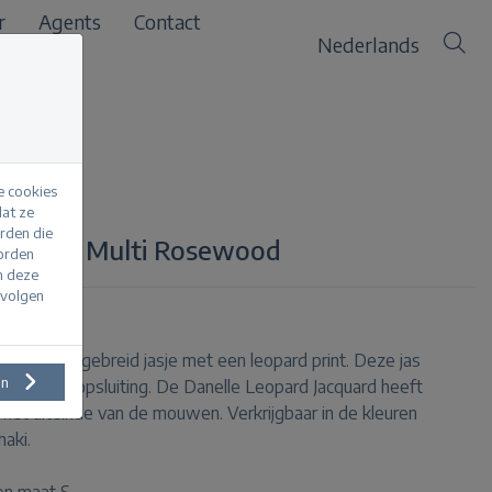
r
Agents
Contact
Nederlands
e cookies
at ze
erden die
acquard Multi Rosewood
worden
m deze
evolgen
 een ajourgebreid jasje met een leopard print. Deze jas
en
 drukknoopsluiting. De Danelle Leopard Jacquard heeft
 het uiteinde van de mouwen. Verkrijgbaar in de kleuren
haki.