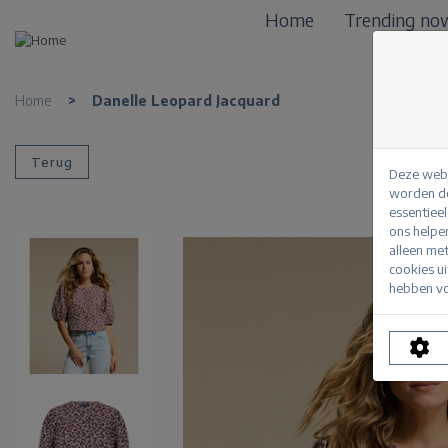
Home
Trending no
Home
>
Danelle Leopard Jacquard
Terug
Deze webs
worden de
essentiee
ons helpe
alleen me
cookies u
hebben vo