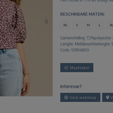
Het model is 1.78 en draagt e
BESCHIKBARE MATEN:
XS
S
M
L
X
Samenstelling:
72%polyester 
Lengte:
Middenachterlengte: 
Code: SRB4800
Maattabel
Interesse?
Vind webshop
V