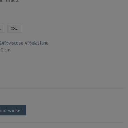
en maat S.
L
XXL
24%viscose 4%elastane
50 cm
ind winkel