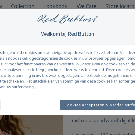
w
Collection
Lookbook
We Care
Store locato
B2B
Welkom bij Red Button
ite gebruikt cookies om uw navigatie op de website te verbeteren. Van dez
 als noodzakelijk gecategoriseerde cookies in uw browser opgeslagen, omd
l zijn voor het functioneren van de website. Wij gebruiken ook cookies van d
Danelle Leopard J
n te analyseren en te begrijpen hoe u deze website gebruikt. Deze cookies 
t uw toestemming in uw browser opgeslagen. U hebt ook de mogelijkheid o
it te schakelen. Het uitschakelen van sommige van deze cookies kan echter g
or uw surfervaring.
Productinformatie
De Danelle Leopard Jacquard is
Cookies accepteren & verder surf
heeft korte pofmouwen en een
een ronde hals en elastiek aan
multi rosewood & multi light k