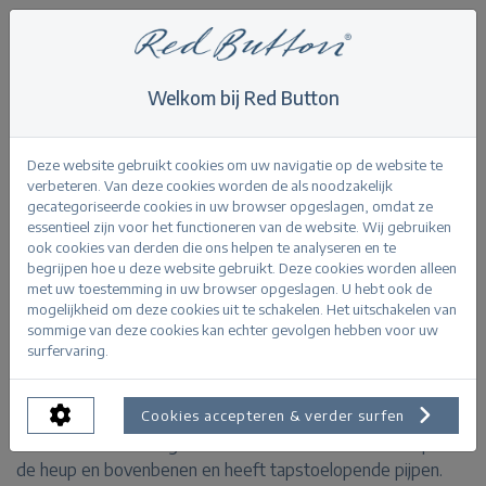
Welkom bij Red Button
Home
>
Diana CRP smart colour L28
Terug
Deze website gebruikt cookies om uw navigatie op de website te
verbeteren. Van deze cookies worden de als noodzakelijk
gecategoriseerde cookies in uw browser opgeslagen, omdat ze
essentieel zijn voor het functioneren van de website. Wij gebruiken
ook cookies van derden die ons helpen te analyseren en te
begrijpen hoe u deze website gebruikt. Deze cookies worden alleen
Diana CRP smart colour raspberry
met uw toestemming in uw browser opgeslagen. U hebt ook de
mogelijkheid om deze cookies uit te schakelen. Het uitschakelen van
sommige van deze cookies kan echter gevolgen hebben voor uw
PRODUCTINFORMATIE
surfervaring.
De Diana CRP smart colour is een broek van smart
Cookies accepteren & verder surfen
kwaliteit met een regular fit. De broek is aansluitend op
de heup en bovenbenen en heeft tapstoelopende pijpen.