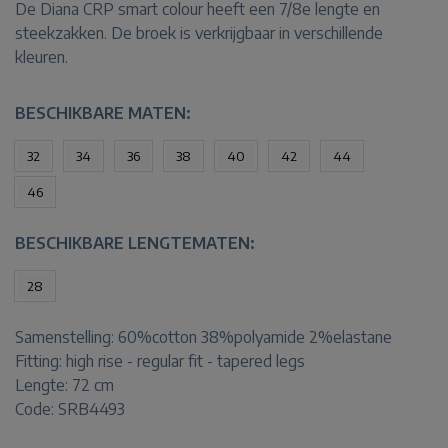
De Diana CRP smart colour heeft een 7/8e lengte en
steekzakken. De broek is verkrijgbaar in verschillende
kleuren.
BESCHIKBARE MATEN:
32
34
36
38
40
42
44
46
BESCHIKBARE LENGTEMATEN:
28
Samenstelling:
60%cotton 38%polyamide 2%elastane
Fitting:
high rise - regular fit - tapered legs
Lengte:
72 cm
Code: SRB4493