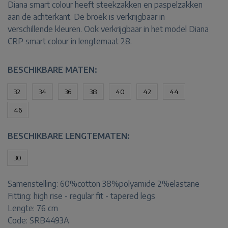
Diana smart colour heeft steekzakken en paspelzakken
aan de achterkant. De broek is verkrijgbaar in
verschillende kleuren. Ook verkrijgbaar in het model Diana
CRP smart colour in lengtemaat 28.
BESCHIKBARE MATEN:
32
34
36
38
40
42
44
46
BESCHIKBARE LENGTEMATEN:
30
Samenstelling:
60%cotton 38%polyamide 2%elastane
Fitting:
high rise - regular fit - tapered legs
Lengte:
76 cm
Code: SRB4493A