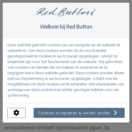
Welkom bij Red Button
Home
>
Diana smart colour L30
Terug
Deze website gebruikt cookies om uw navigatie op de website te
verbeteren. Van deze cookies worden de als noodzakelijk
gecategoriseerde cookies in uw browser opgeslagen, omdat ze
essentieel zijn voor het functioneren van de website. Wij gebruiken
ook cookies van derden die ons helpen te analyseren en te
begrijpen hoe u deze website gebruikt. Deze cookies worden alleen
Diana smart colour offwhite
met uw toestemming in uw browser opgeslagen. U hebt ook de
mogelijkheid om deze cookies uit te schakelen. Het uitschakelen van
sommige van deze cookies kan echter gevolgen hebben voor uw
PRODUCTINFORMATIE
surfervaring.
De Diana smart colour is een broek van smart kwaliteit
Cookies accepteren & verder surfen
met een regular fit. De broek is aansluitend op de heup
en bovenbenen en heeft tapstoelopende pijpen. De