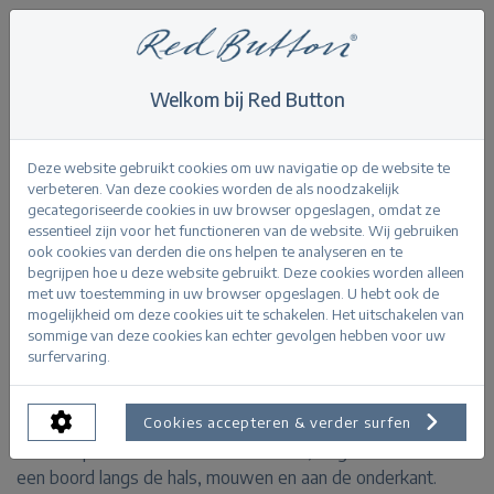
Welkom bij Red Button
Home
>
Fay poppy
Terug
Deze website gebruikt cookies om uw navigatie op de website te
verbeteren. Van deze cookies worden de als noodzakelijk
gecategoriseerde cookies in uw browser opgeslagen, omdat ze
essentieel zijn voor het functioneren van de website. Wij gebruiken
ook cookies van derden die ons helpen te analyseren en te
begrijpen hoe u deze website gebruikt. Deze cookies worden alleen
Fay poppy pebble
met uw toestemming in uw browser opgeslagen. U hebt ook de
mogelijkheid om deze cookies uit te schakelen. Het uitschakelen van
sommige van deze cookies kan echter gevolgen hebben voor uw
PRODUCTINFORMATIE
surfervaring.
De Fay Poppy is een fijn gebreide trui met een sierlijke
Cookies accepteren & verder surfen
bloemenprint. De trui heeft een V-hals, lange mouwen en
een boord langs de hals, mouwen en aan de onderkant.