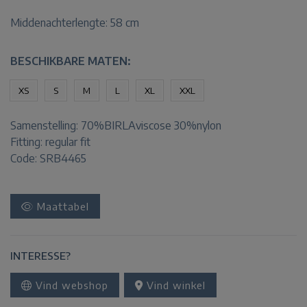
Middenachterlengte: 58 cm
BESCHIKBARE MATEN:
XS
S
M
L
XL
XXL
Samenstelling:
70%BIRLAviscose 30%nylon
Fitting:
regular fit
Code: SRB4465
Maattabel
INTERESSE?
Vind webshop
Vind winkel