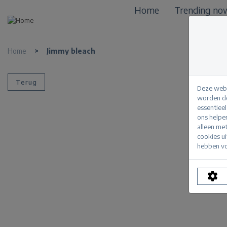
Home
Trending no
Home
>
Jimmy bleach
Terug
Deze webs
worden de
essentiee
ons helpe
alleen me
cookies u
hebben vo