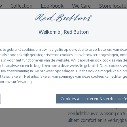
w
Collection
Lookbook
We Care
Store locato
B2B
Welkom bij Red Button
ite gebruikt cookies om uw navigatie op de website te verbeteren. Van dez
 als noodzakelijk gecategoriseerde cookies in uw browser opgeslagen, omd
l zijn voor het functioneren van de website. Wij gebruiken ook cookies van d
Jimmy bleach
n te analyseren en te begrijpen hoe u deze website gebruikt. Deze cookies 
t uw toestemming in uw browser opgeslagen. U hebt ook de mogelijkheid o
it te schakelen. Het uitschakelen van sommige van deze cookies kan echter g
or uw surfervaring.
Productinformatie
Cookies accepteren & verder surf
De Jimmy is onderdeel van de N
aansluitend vanaf de heup tot
een lichtblauwe wassing en 5 
ultiem comfort en is verkrijgba