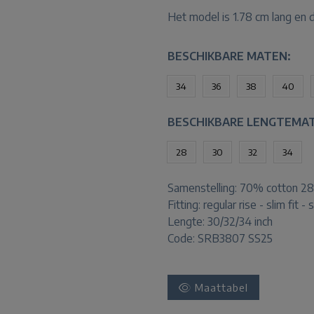
Het model is 1.78 cm lang en
BESCHIKBARE MATEN:
34
36
38
40
BESCHIKBARE LENGTEMA
28
30
32
34
Samenstelling:
70% cotton 28
Fitting:
regular rise - slim fit - 
Lengte:
30/32/34 inch
Code: SRB3807 SS25
Maattabel