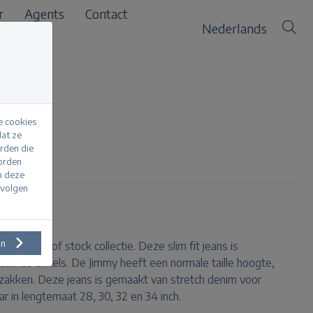
r
Agents
Contact
Nederlands
e cookies
at ze
erden die
worden
m deze
evolgen
en
ever out of stock collectie. Deze slim fit jeans is
 aan de enkels. De Jimmy heeft een normale taille hoogte,
zakken. Deze jeans is gemaakt van stretch denim voor
ar in lengtemaat 28, 30, 32 en 34 inch.