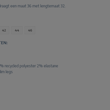
 draagt een maat 36 met lengtemaat 32.
42
44
46
TEN:
% recycled polyester 2% elastane
slim legs