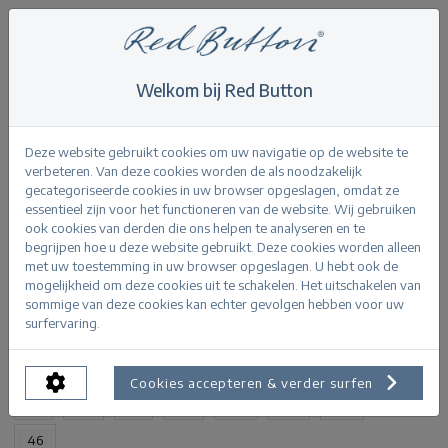
Welkom bij Red Button
Home
>
Jimmy darkstone used
Terug
Deze website gebruikt cookies om uw navigatie op de website te
verbeteren. Van deze cookies worden de als noodzakelijk
gecategoriseerde cookies in uw browser opgeslagen, omdat ze
essentieel zijn voor het functioneren van de website. Wij gebruiken
ook cookies van derden die ons helpen te analyseren en te
begrijpen hoe u deze website gebruikt. Deze cookies worden alleen
Jimmy darkstone used
met uw toestemming in uw browser opgeslagen. U hebt ook de
mogelijkheid om deze cookies uit te schakelen. Het uitschakelen van
sommige van deze cookies kan echter gevolgen hebben voor uw
PRODUCTINFORMATIE
surfervaring.
BESCHIKBARE MATEN:
Cookies accepteren & verder surfen
32
34
36
38
40
42
44
46