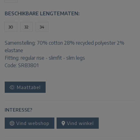
BESCHIKBARE LENGTEMATEN:
30
32
34
Samenstelling:
70% cotton 28% recycled polyester 2%
elastane
Fitting:
regular rise - slimfit - slim legs
Code: SRB3801
Maattabel
INTERESSE?
Vind webshop
Vind winkel