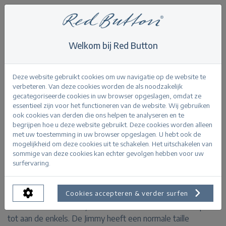
Welkom bij Red Button
Home
>
Jimmy darkstone used
Terug
Deze website gebruikt cookies om uw navigatie op de website te
verbeteren. Van deze cookies worden de als noodzakelijk
gecategoriseerde cookies in uw browser opgeslagen, omdat ze
essentieel zijn voor het functioneren van de website. Wij gebruiken
ook cookies van derden die ons helpen te analyseren en te
begrijpen hoe u deze website gebruikt. Deze cookies worden alleen
Jimmy darkstone used
met uw toestemming in uw browser opgeslagen. U hebt ook de
mogelijkheid om deze cookies uit te schakelen. Het uitschakelen van
sommige van deze cookies kan echter gevolgen hebben voor uw
PRODUCTINFORMATIE
surfervaring.
De Jimmy is onderdeel van de Never out of stock
Cookies accepteren & verder surfen
collectie. Deze slim fit jeans is aansluitend vanaf de heup
tot aan de enkels. De Jimmy heeft een normale taille