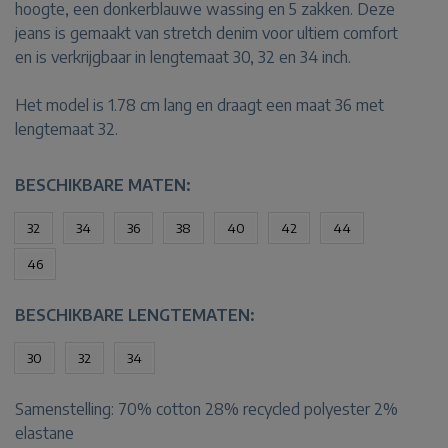
hoogte, een donkerblauwe wassing en 5 zakken. Deze
jeans is gemaakt van stretch denim voor ultiem comfort
en is verkrijgbaar in lengtemaat 30, 32 en 34 inch.
Het model is 1.78 cm lang en draagt een maat 36 met
lengtemaat 32.
BESCHIKBARE MATEN:
32
34
36
38
40
42
44
46
BESCHIKBARE LENGTEMATEN:
30
32
34
Samenstelling:
70% cotton 28% recycled polyester 2%
elastane