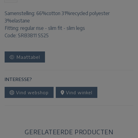
Samenstelling:
66%cotton 31%recycled polyester
3%elastane
Fitting:
regular rise - slim fit - slim legs
Code: SRB3811 SS25
Maattabel
INTERESSE?
Vind webshop
Vind winkel
GERELATEERDE PRODUCTEN