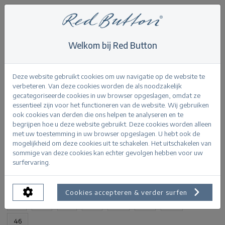
Welkom bij Red Button
Home
>
Jimmy offwhite
Terug
Deze website gebruikt cookies om uw navigatie op de website te
verbeteren. Van deze cookies worden de als noodzakelijk
gecategoriseerde cookies in uw browser opgeslagen, omdat ze
essentieel zijn voor het functioneren van de website. Wij gebruiken
ook cookies van derden die ons helpen te analyseren en te
begrijpen hoe u deze website gebruikt. Deze cookies worden alleen
Jimmy offwhite
met uw toestemming in uw browser opgeslagen. U hebt ook de
mogelijkheid om deze cookies uit te schakelen. Het uitschakelen van
sommige van deze cookies kan echter gevolgen hebben voor uw
PRODUCTINFORMATIE
surfervaring.
BESCHIKBARE MATEN:
Cookies accepteren & verder surfen
32
34
36
38
40
42
44
46