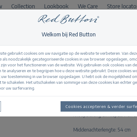
w
Collection
Lookbook
We Care
Store locato
B2B
Welkom bij Red Button
ite gebruikt cookies om uw navigatie op de website te verbeteren. Van dez
 als noodzakelijk gecategoriseerde cookies in uw browser opgeslagen, omd
l zijn voor het functioneren van de website. Wij gebruiken ook cookies van d
Joekie off-white d
n te analyseren en te begrijpen hoe u deze website gebruikt. Deze cookies 
t uw toestemming in uw browser opgeslagen. U hebt ook de mogelijkheid o
it te schakelen. Het uitschakelen van sommige van deze cookies kan echter g
or uw surfervaring.
Productinformatie
Cookies accepteren & verder surf
De Joekie off-white denim is 
knoopsluiting en klepzakken aa
Middenachterlengte: 54 cm