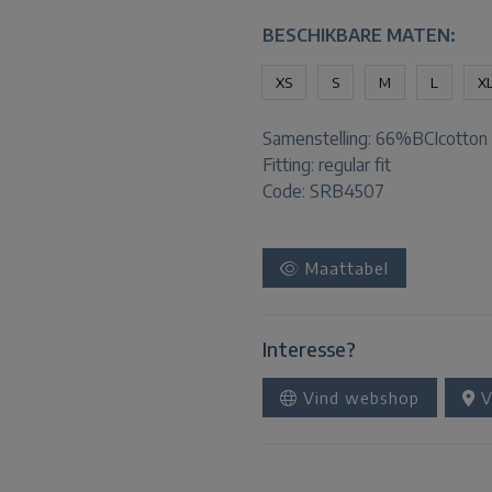
BESCHIKBARE MATEN:
XS
S
M
L
X
Samenstelling:
66%BCIcotton 
Fitting:
regular fit
Code: SRB4507
Maattabel
Interesse?
Vind webshop
V