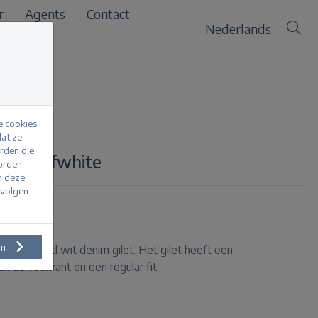
r
Agents
Contact
Nederlands
e cookies
at ze
erden die
enim offwhite
worden
m deze
evolgen
en
een cropped wit denim gilet. Het gilet heeft een
n de voorkant en een regular fit.