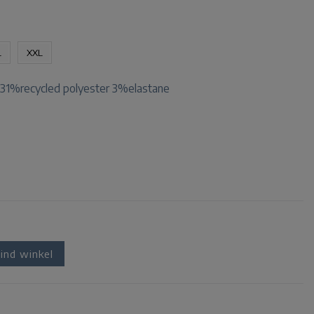
L
XXL
31%recycled polyester 3%elastane
ind winkel