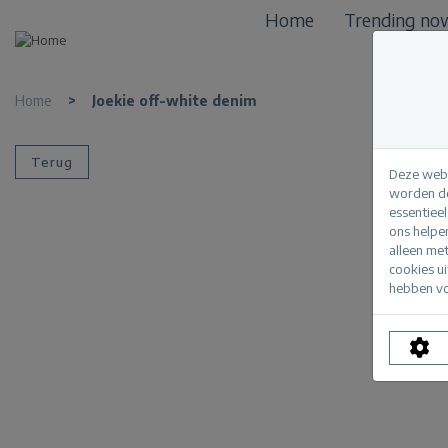
Home
Trending no
Home
>
Joekie off-white denim
Terug
Deze webs
worden de
essentiee
ons helpe
alleen me
cookies u
hebben vo