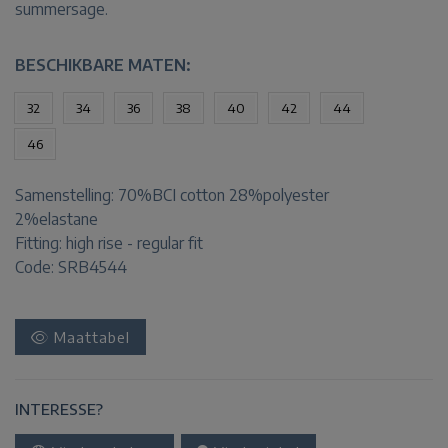
summersage.
BESCHIKBARE MATEN:
32
34
36
38
40
42
44
46
Samenstelling:
70%BCI cotton 28%polyester
2%elastane
Fitting:
high rise - regular fit
Code: SRB4544
Maattabel
INTERESSE?