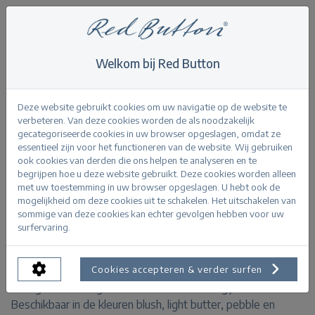
Welkom bij Red Button
Home
>
Joy bermuda utility
Terug
Deze website gebruikt cookies om uw navigatie op de website te
verbeteren. Van deze cookies worden de als noodzakelijk
gecategoriseerde cookies in uw browser opgeslagen, omdat ze
essentieel zijn voor het functioneren van de website. Wij gebruiken
ook cookies van derden die ons helpen te analyseren en te
begrijpen hoe u deze website gebruikt. Deze cookies worden alleen
Joy bermuda utility pebble
met uw toestemming in uw browser opgeslagen. U hebt ook de
mogelijkheid om deze cookies uit te schakelen. Het uitschakelen van
sommige van deze cookies kan echter gevolgen hebben voor uw
PRODUCTINFORMATIE
surfervaring.
De Joy Bermuda Utility is een short gemaakt van een
zachte, luchtige stof voor ultiem comfort. De short heeft
Cookies accepteren & verder surfen
en regular rise en grote zakken voor een edgy look.
Beschikbaar in de kleuren blush, light butter, pebble en