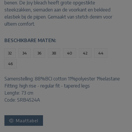
benen. De Joy bleach heeft grote opgestikte
steekzakken, siernaden aan de voorkant en bekleed
elastiek bij de pijpen. Gemaakt van stetch denim voor
ultiem comfort.
BESCHIKBARE MATEN:
32
34
36
38
40
42
44
46
Samenstelling:
88%BCI cotton 11%polyester 1%elastane
Fitting:
high rise - regular fit - tapered legs
Lengte:
73 cm
Code: SRB4524A
Maattabel