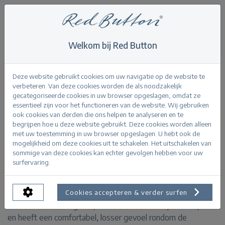
Welkom bij Red Button
Home
>
Joy
Terug
Deze website gebruikt cookies om uw navigatie op de website te
verbeteren. Van deze cookies worden de als noodzakelijk
gecategoriseerde cookies in uw browser opgeslagen, omdat ze
essentieel zijn voor het functioneren van de website. Wij gebruiken
ook cookies van derden die ons helpen te analyseren en te
begrijpen hoe u deze website gebruikt. Deze cookies worden alleen
Joy bleach
met uw toestemming in uw browser opgeslagen. U hebt ook de
mogelijkheid om deze cookies uit te schakelen. Het uitschakelen van
sommige van deze cookies kan echter gevolgen hebben voor uw
PRODUCTINFORMATIE
surfervaring.
De Joy bleach is een jeans met een relaxed fit en een
Cookies accepteren & verder surfen
lichtblauwe wassing. De jeans is aansluitend op de heup
en heeft een comfortabel, losser gevoel rondom de