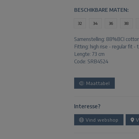
BESCHIKBARE MATEN:
32
34
36
38
Samenstelling:
88%BCI cotton
Fitting:
high rise - regular fit -
Lengte:
73 cm
Code: SRB4524
Maattabel
Interesse?
Vind webshop
V