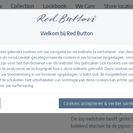
w
Collection
Lookbook
We Care
Store locato
B2B
Welkom bij Red Button
ite gebruikt cookies om uw navigatie op de website te verbeteren. Van dez
 als noodzakelijk gecategoriseerde cookies in uw browser opgeslagen, omd
l zijn voor het functioneren van de website. Wij gebruiken ook cookies van d
Joy midstone
n te analyseren en te begrijpen hoe u deze website gebruikt. Deze cookies 
t uw toestemming in uw browser opgeslagen. U hebt ook de mogelijkheid o
it te schakelen. Het uitschakelen van sommige van deze cookies kan echter g
or uw surfervaring.
Productinformatie
Cookies accepteren & verder surf
De Joy midstone is een jeans 
is aansluitend op de heup en 
De Joy midstone heeft grote 
bekleed elastiek bij de pijpen