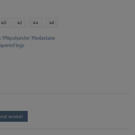
40
42
44
46
 11%polyester 1%elastane
 tapered legs
ind winkel