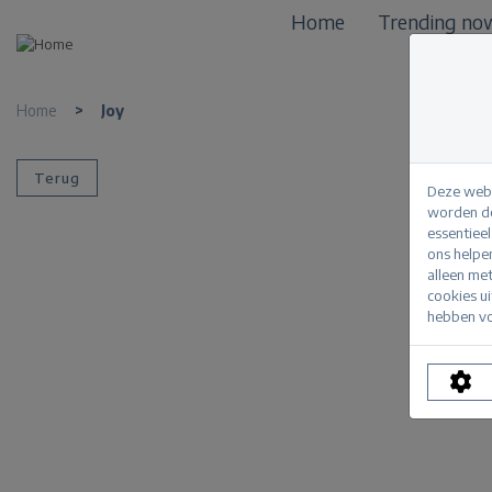
Home
Trending no
Home
>
Joy
Terug
Deze webs
worden de
essentiee
ons helpe
alleen me
cookies u
hebben vo