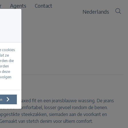
r
Agents
Contact
Nederlands
e cookies
at ze
erden die
worden
m deze
evolgen
en
met een relaxed fit en een jeansblauwe wassing. De jeans
heeft een comfortabel, losser gevoel rondom de benen.
opgestikte steekzakken, siernaden aan de voorkant en
. Gemaakt van stetch denim voor ultiem comfort.