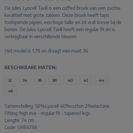
De Jules Lyocell Twill is een cuffed broek van een zachte
kwaliteit met grote zakken. Deze broek heeft taps
toelopende pijpen, een hoge taille en zit wat losser bij de
benen. De Jules Lyocell Twill heeft een regular fit en is
verkrijgbaar in verschillende kleuren.
Het model is 1.78 en draagt een maat 36.
BESCHIKBARE MATEN:
32
34
36
38
40
42
44
46
Samenstelling:
58%Lyocell 40%cotton 2%elastane
Fitting:
high rise - regular fit - tapered legs
Lengte:
74 cm
Code: SRB4786