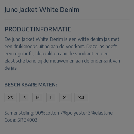
Juno Jacket White Denim
PRODUCTINFORMATIE
De Juno Jacket White Denim is een witte denim jas met
een drukknoopsluiting aan de voorkant. Deze jas heeft
een regular fit, klepzakken aan de voorkant en een
elastische band bij de mouwen en aan de onderkant van
de jas.
BESCHIKBARE MATEN:
XS
S
M
L
XL
XXL
Samenstelling:
90%cotton 7%polyester 3%elastane
Code: SRB4903