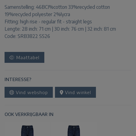
Samenstelling:
46BCI%cotton 33%recycled cotton
19%recycled polyester 2%lycra
Fitting:
high rise - regular fit - straight legs
Lengte:
28 inch: 71 cm | 30 inch: 76 cm | 32 inch: 81 cm
Code: SRB3822 SS26
Maattabel
INTERESSE?
Vind webshop
Vind winkel
OOK VERKRIJGBAAR IN