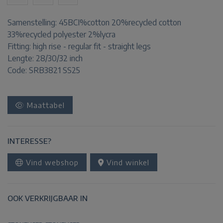
Samenstelling:
45BCI%cotton 20%recycled cotton
33%recycled polyester 2%lycra
Fitting:
high rise - regular fit - straight legs
Lengte:
28/30/32 inch
Code: SRB3821 SS25
Maattabel
INTERESSE?
Vind webshop
Vind winkel
OOK VERKRIJGBAAR IN