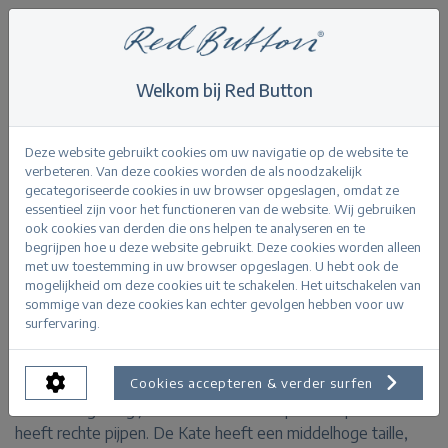
Welkom bij Red Button
Home
>
Kate stone used
Terug
Deze website gebruikt cookies om uw navigatie op de website te
verbeteren. Van deze cookies worden de als noodzakelijk
gecategoriseerde cookies in uw browser opgeslagen, omdat ze
essentieel zijn voor het functioneren van de website. Wij gebruiken
ook cookies van derden die ons helpen te analyseren en te
begrijpen hoe u deze website gebruikt. Deze cookies worden alleen
Kate stone used stoneused
met uw toestemming in uw browser opgeslagen. U hebt ook de
mogelijkheid om deze cookies uit te schakelen. Het uitschakelen van
sommige van deze cookies kan echter gevolgen hebben voor uw
PRODUCTINFORMATIE
surfervaring.
De Kate is onderdeel van de Never out of stock collectie.
Cookies accepteren & verder surfen
Deze straight leg jeans is aansluitend op de heup en
heeft rechte pijpen. De Kate heeft een middelhoge taille,