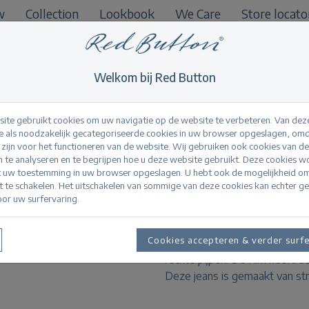
w
Collection
Lookbook
We Care
Store locato
B2B
Welkom bij Red Button
ite gebruikt cookies om uw navigatie op de website te verbeteren. Van dez
 als noodzakelijk gecategoriseerde cookies in uw browser opgeslagen, omd
l zijn voor het functioneren van de website. Wij gebruiken ook cookies van d
Kim light stone lig
n te analyseren en te begrijpen hoe u deze website gebruikt. Deze cookies 
t uw toestemming in uw browser opgeslagen. U hebt ook de mogelijkheid o
it te schakelen. Het uitschakelen van sommige van deze cookies kan echter g
or uw surfervaring.
Productinformatie
Cookies accepteren & verder surf
De Kim light stone is een stra
rechte pijpen. De Kim heeft e
Deze jeans is gemaakt van str