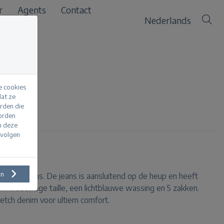
r
Agents
Contact
Nederlands
e cookies
at ze
erden die
htstone
worden
m deze
evolgen
en
ight leg jeans. De jeans is aansluitend op de heup en heeft
en middelhoge taille, een lichtblauwe wassing en 5 zakken.
etch denim voor ultiem comfort.