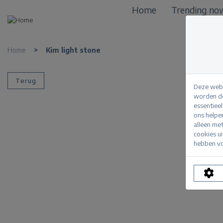
Home
Trending no
Home
>
Kim light stone
Terug
Deze webs
worden de
essentiee
ons helpe
alleen me
cookies u
hebben vo