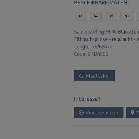
BESCHIKBARE MATEN:
32
34
36
38
Samenstelling:
99% BCIcotton
Fitting:
high rise - regular fit - 
Lengte:
76/68 cm
Code: SRB4566
Maattabel
Interesse?
Vind webshop
V