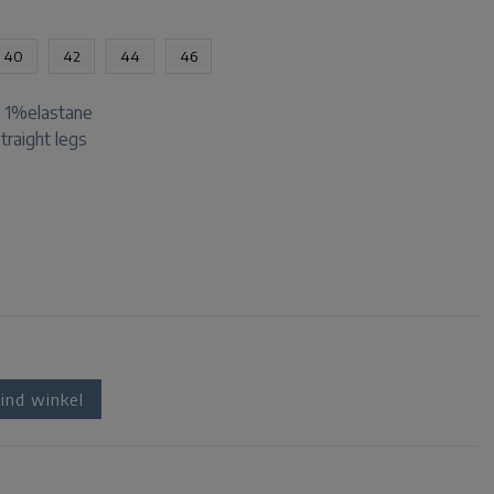
40
42
44
46
 1%elastane
straight legs
ind winkel