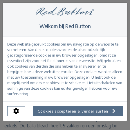
Welkom bij Red Button
Home
>
Laila bleach
Terug
Deze website gebruikt cookies om uw navigatie op de website te
verbeteren. Van deze cookies worden de als noodzakelijk
gecategoriseerde cookies in uw browser opgeslagen, omdat ze
essentieel zijn voor het functioneren van de website. Wij gebruiken
ook cookies van derden die ons helpen te analyseren en te
begrijpen hoe u deze website gebruikt. Deze cookies worden alleen
Laila bleach
met uw toestemming in uw browser opgeslagen. U hebt ook de
mogelijkheid om deze cookies uit te schakelen. Het uitschakelen van
sommige van deze cookies kan echter gevolgen hebben voor uw
PRODUCTINFORMATIE
surfervaring.
De Laila bleach is een slim fit jeans met een lichtblauwe
Cookies accepteren & verder surfen
wassing. De jeans is aansluitend vanaf de heup totaan de
enkels. De Laila bleach heeft 5 zakken en een omslag bij