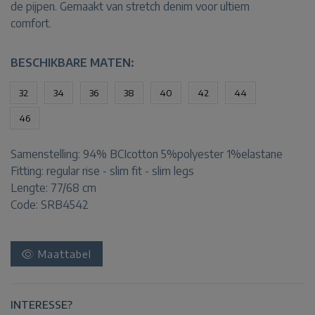
de pijpen. Gemaakt van stretch denim voor ultiem
comfort.
BESCHIKBARE MATEN:
32
34
36
38
40
42
44
46
Samenstelling:
94% BCIcotton 5%polyester 1%elastane
Fitting:
regular rise - slim fit - slim legs
Lengte:
77/68 cm
Code: SRB4542
Maattabel
INTERESSE?