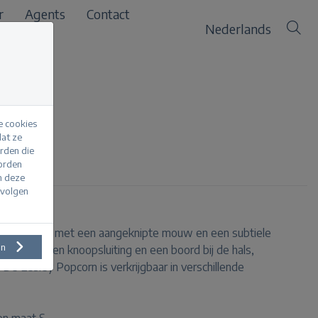
r
Agents
Contact
Nederlands
e cookies
at ze
erden die
nk
worden
m deze
evolgen
reid vestje met een aangeknipte mouw en een subtiele
en
n V-hals, een knoopsluiting en een boord bij de hals,
e Lesley Popcorn is verkrijgbaar in verschillende