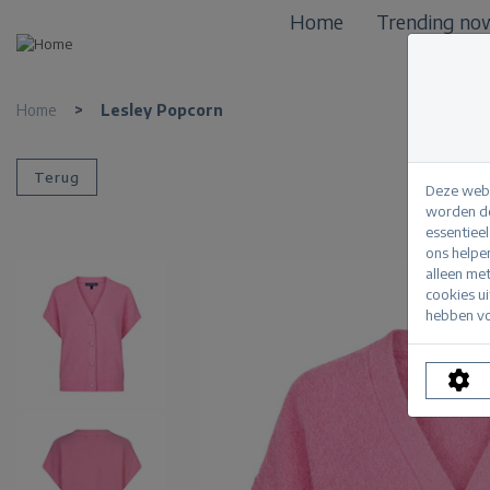
Home
Trending no
Home
>
Lesley Popcorn
Terug
Deze webs
worden de
essentiee
ons helpe
alleen me
cookies u
hebben vo