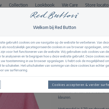
w
Collection
Lookbook
We Care
Store locato
B2B
Welkom bij Red Button
ite gebruikt cookies om uw navigatie op de website te verbeteren. Van dez
 als noodzakelijk gecategoriseerde cookies in uw browser opgeslagen, omd
l zijn voor het functioneren van de website. Wij gebruiken ook cookies van d
Lesley Popcorn Pi
n te analyseren en te begrijpen hoe u deze website gebruikt. Deze cookies 
t uw toestemming in uw browser opgeslagen. U hebt ook de mogelijkheid o
it te schakelen. Het uitschakelen van sommige van deze cookies kan echter g
or uw surfervaring.
Productinformatie
De Lesley Popcorn is een geb
Cookies accepteren & verder surf
bouclé look. Het vest heeft ee
mouwen en aan de onderkant. D
kleuren.