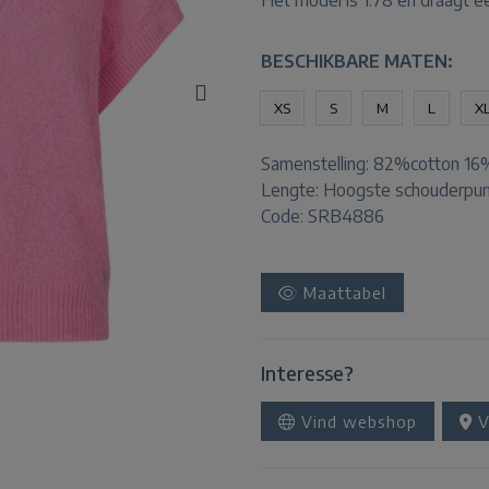
Het model is 1.78 en draagt e
BESCHIKBARE MATEN:
XS
S
M
L
X
Samenstelling:
82%cotton 16%
Lengte:
Hoogste schouderpun
Code: SRB4886
Maattabel
Interesse?
Vind webshop
V