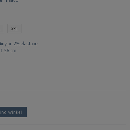
en maat S.
L
XXL
nylon 2%elastane
t: 56 cm
ind winkel