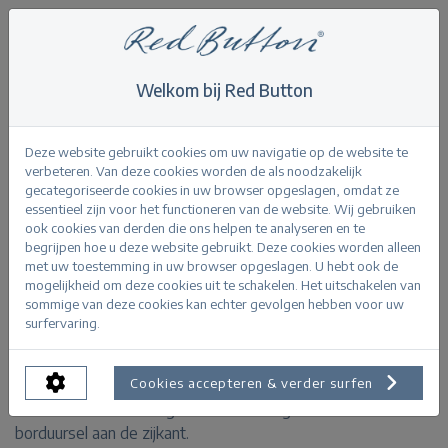
Welkom bij Red Button
Home
>
Sienna short side embroidery
Terug
Deze website gebruikt cookies om uw navigatie op de website te
verbeteren. Van deze cookies worden de als noodzakelijk
gecategoriseerde cookies in uw browser opgeslagen, omdat ze
essentieel zijn voor het functioneren van de website. Wij gebruiken
ook cookies van derden die ons helpen te analyseren en te
begrijpen hoe u deze website gebruikt. Deze cookies worden alleen
Sienna short side embroidery bleach
met uw toestemming in uw browser opgeslagen. U hebt ook de
mogelijkheid om deze cookies uit te schakelen. Het uitschakelen van
sommige van deze cookies kan echter gevolgen hebben voor uw
PRODUCTINFORMATIE
surfervaring.
De Sienna Short Side Embroidery bleach is een fijne short
van elastische jeansstof met een lichtblauwe wassing.
Cookies accepteren & verder surfen
De short heeft een regular rise en is afgewerkt met een
borduursel aan de zijkant.