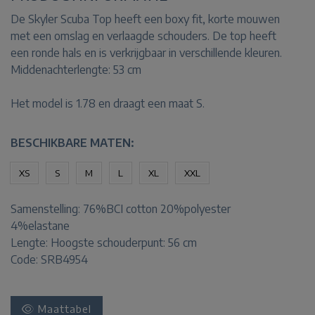
De Skyler Scuba Top heeft een boxy fit, korte mouwen
met een omslag en verlaagde schouders. De top heeft
een ronde hals en is verkrijgbaar in verschillende kleuren.
Middenachterlengte: 53 cm
Het model is 1.78 en draagt een maat S.
BESCHIKBARE MATEN:
XS
S
M
L
XL
XXL
Samenstelling:
76%BCI cotton 20%polyester
4%elastane
Lengte:
Hoogste schouderpunt: 56 cm
Code: SRB4954
Maattabel