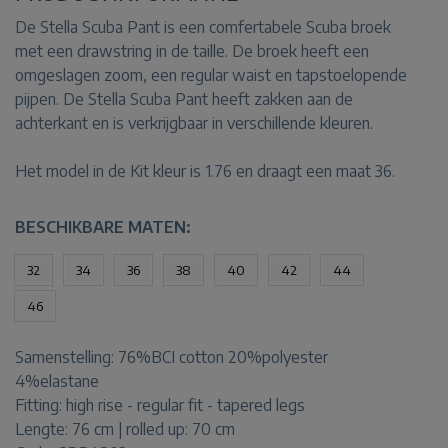
De Stella Scuba Pant is een comfertabele Scuba broek
met een drawstring in de taille. De broek heeft een
omgeslagen zoom, een regular waist en tapstoelopende
pijpen. De Stella Scuba Pant heeft zakken aan de
achterkant en is verkrijgbaar in verschillende kleuren.
Het model in de Kit kleur is 1.76 en draagt een maat 36.
BESCHIKBARE MATEN:
32
34
36
38
40
42
44
46
Samenstelling:
76%BCI cotton 20%polyester
4%elastane
Fitting:
high rise - regular fit - tapered legs
Lengte:
76 cm | rolled up: 70 cm