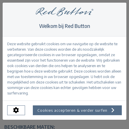
Welkom bij Red Button
Home
>
Suze jog colour 59 CM
Terug
Deze website gebruikt cookies om uw navigatie op de website te
verbeteren. Van deze cookies worden de als noodzakelijk
gecategoriseerde cookies in uw browser opgeslagen, omdat ze
essentieel zijn voor het functioneren van de website. Wij gebruiken
ook cookies van derden die ons helpen te analyseren en te
begrijpen hoe u deze website gebruikt. Deze cookies worden alleen
Suze jog colour 59 CM pearl
met uw toestemming in uw browser opgeslagen. U hebt ook de
mogelijkheid om deze cookies uit te schakelen. Het uitschakelen van
sommige van deze cookies kan echter gevolgen hebben voor uw
PRODUCTINFORMATIE
surfervaring.
Binnenkort verkrijgbaar.
Cookies accepteren & verder surfen
BESCHIKBARE MATEN: