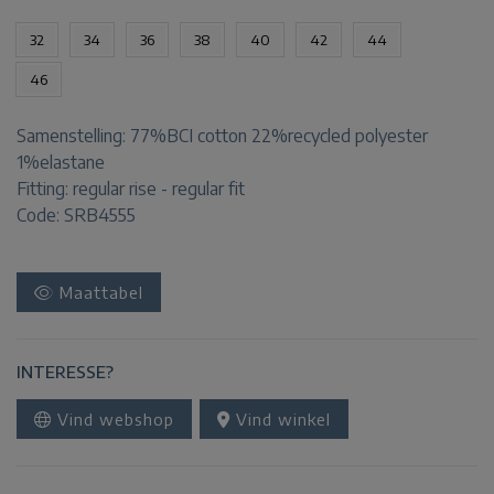
32
34
36
38
40
42
44
46
Samenstelling:
77%BCI cotton 22%recycled polyester
1%elastane
Fitting:
regular rise - regular fit
Code: SRB4555
Maattabel
INTERESSE?
Vind webshop
Vind winkel