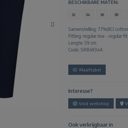
BESCHIKBARE MATEN:
32
34
36
38
Samenstelling:
77%BCI cotton
Fitting:
regular rise - regular fit
Lengte:
59 cm
Code: SRB4934A
Maattabel
Interesse?
Vind webshop
V
Ook verkrijgbaar in