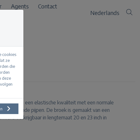
r
Agents
Contact
Nederlands
e cookies
at ze
erden die
rk Blue
worden
m deze
evolgen
ri broek van een elastische kwaliteit met een normale
en
apstoelopende pijpen. De broek is gemaakt van een
omfort. Verkrijgbaar in lengtemaat 20 en 23 inch in