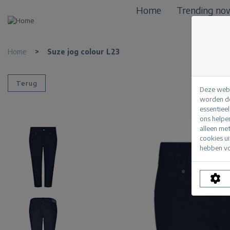
Home
Trending no
Home
>
Suze jog colour L23
Terug
Deze webs
worden de
essentiee
ons helpe
alleen me
cookies u
hebben vo