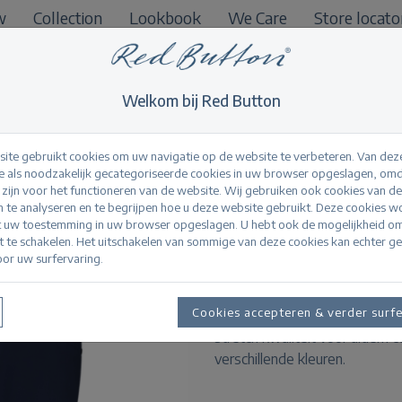
w
Collection
Lookbook
We Care
Store locato
B2B
Welkom bij Red Button
ite gebruikt cookies om uw navigatie op de website te verbeteren. Van dez
 als noodzakelijk gecategoriseerde cookies in uw browser opgeslagen, omd
l zijn voor het functioneren van de website. Wij gebruiken ook cookies van d
Suze jog colour Da
n te analyseren en te begrijpen hoe u deze website gebruikt. Deze cookies 
t uw toestemming in uw browser opgeslagen. U hebt ook de mogelijkheid o
it te schakelen. Het uitschakelen van sommige van deze cookies kan echter g
or uw surfervaring.
Productinformatie
De Suze Jog Colour is een cap
Cookies accepteren & verder surf
pasvorm, een hoge taille en t
stretch kwaliteit voor ultiem c
verschillende kleuren.