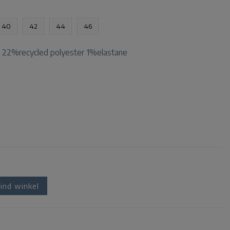
40
42
44
46
 22%recycled polyester 1%elastane
ind winkel