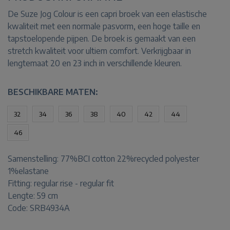
De Suze Jog Colour is een capri broek van een elastische
kwaliteit met een normale pasvorm, een hoge taille en
tapstoelopende pijpen. De broek is gemaakt van een
stretch kwaliteit voor ultiem comfort. Verkrijgbaar in
lengtemaat 20 en 23 inch in verschillende kleuren.
BESCHIKBARE MATEN:
32
34
36
38
40
42
44
46
Samenstelling:
77%BCI cotton 22%recycled polyester
1%elastane
Fitting:
regular rise - regular fit
Lengte:
59 cm
Code: SRB4934A