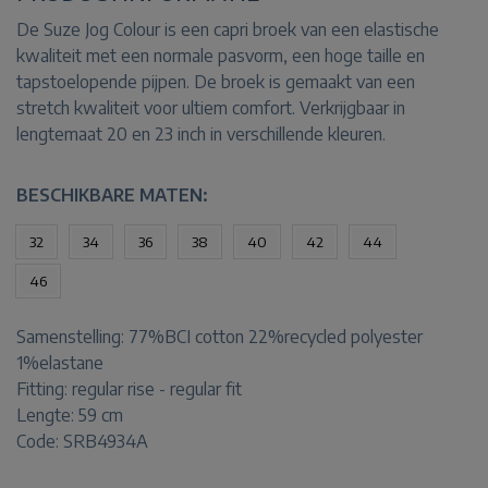
De Suze Jog Colour is een capri broek van een elastische
kwaliteit met een normale pasvorm, een hoge taille en
tapstoelopende pijpen. De broek is gemaakt van een
stretch kwaliteit voor ultiem comfort. Verkrijgbaar in
lengtemaat 20 en 23 inch in verschillende kleuren.
BESCHIKBARE MATEN:
32
34
36
38
40
42
44
46
Samenstelling:
77%BCI cotton 22%recycled polyester
1%elastane
Fitting:
regular rise - regular fit
Lengte:
59 cm
Code: SRB4934A