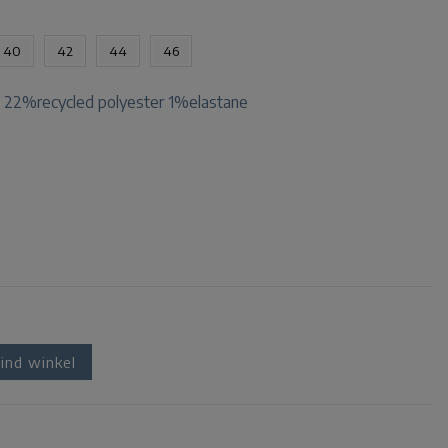
40
42
44
46
 22%recycled polyester 1%elastane
ind winkel