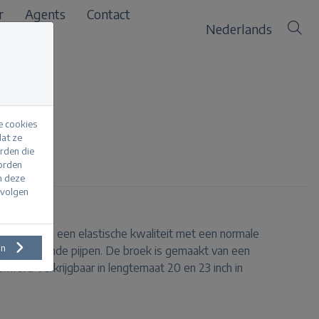
r
Agents
Contact
Nederlands
e cookies
at ze
erden die
ite
worden
m deze
evolgen
ri broek van een elastische kwaliteit met een normale
en
apstoelopende pijpen. De broek is gemaakt van een
omfort. Verkrijgbaar in lengtemaat 20 en 23 inch in