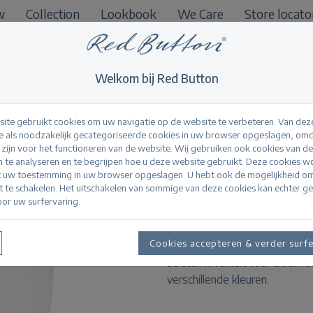
w
Collection
Lookbook
We Care
Store locato
B2B
Welkom bij Red Button
ite gebruikt cookies om uw navigatie op de website te verbeteren. Van dez
 als noodzakelijk gecategoriseerde cookies in uw browser opgeslagen, omd
l zijn voor het functioneren van de website. Wij gebruiken ook cookies van d
Suze jog colour Wh
n te analyseren en te begrijpen hoe u deze website gebruikt. Deze cookies 
t uw toestemming in uw browser opgeslagen. U hebt ook de mogelijkheid o
it te schakelen. Het uitschakelen van sommige van deze cookies kan echter g
or uw surfervaring.
Productinformatie
De Suze Jog Colour is een cap
Cookies accepteren & verder surf
pasvorm, een hoge taille en t
stretch kwaliteit voor ultiem c
verschillende kleuren.