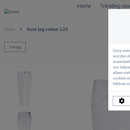
Home
Trending no
Home
>
Suze jog colour L23
Terug
Deze webs
worden de
essentiee
ons helpe
alleen me
cookies u
hebben vo