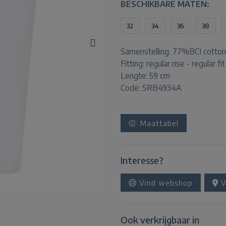
BESCHIKBARE MATEN:
32
34
36
38
Samenstelling:
77%BCI cotton
Fitting:
regular rise - regular fit
Lengte:
59 cm
Code: SRB4934A
Maattabel
Interesse?
Vind webshop
V
Ook verkrijgbaar in