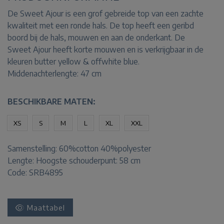
De Sweet Ajour is een grof gebreide top van een zachte
kwaliteit met een ronde hals. De top heeft een geribd
boord bij de hals, mouwen en aan de onderkant. De
Sweet Ajour heeft korte mouwen en is verkrijgbaar in de
kleuren butter yellow & offwhite blue.
Middenachterlengte: 47 cm
BESCHIKBARE MATEN:
XS
S
M
L
XL
XXL
Samenstelling:
60%cotton 40%polyester
Lengte:
Hoogste schouderpunt: 58 cm
Code: SRB4895
Maattabel