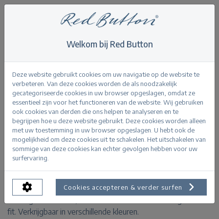
Welkom bij Red Button
Home
>
Sweet pointelle
Terug
Deze website gebruikt cookies om uw navigatie op de website te
verbeteren. Van deze cookies worden de als noodzakelijk
gecategoriseerde cookies in uw browser opgeslagen, omdat ze
essentieel zijn voor het functioneren van de website. Wij gebruiken
ook cookies van derden die ons helpen te analyseren en te
begrijpen hoe u deze website gebruikt. Deze cookies worden alleen
Sweet pointelle butter
met uw toestemming in uw browser opgeslagen. U hebt ook de
mogelijkheid om deze cookies uit te schakelen. Het uitschakelen van
sommige van deze cookies kan echter gevolgen hebben voor uw
PRODUCTINFORMATIE
surfervaring.
De Sweet Pointelle is een ajourgebreide trui met een
Cookies accepteren & verder surfen
ronde golvende hals, driekwart mouwen en een regular
fit. Verkrijgbaar in verschillende kleuren.