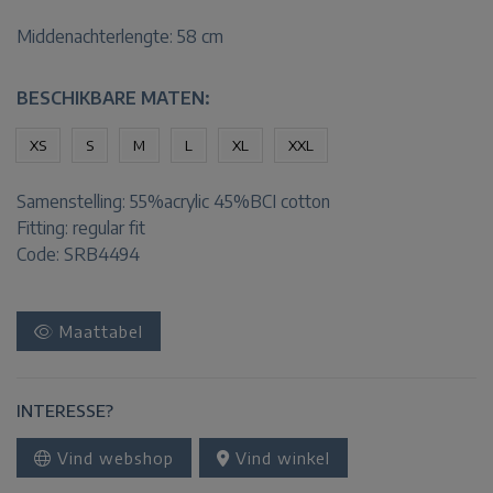
Middenachterlengte: 58 cm
BESCHIKBARE MATEN:
XS
S
M
L
XL
XXL
Samenstelling:
55%acrylic 45%BCI cotton
Fitting:
regular fit
Code: SRB4494
Maattabel
INTERESSE?
Vind webshop
Vind winkel