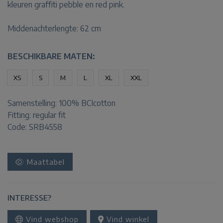
kleuren graffiti pebble en red pink.
Middenachterlengte: 62 cm
BESCHIKBARE MATEN:
XS
S
M
L
XL
XXL
Samenstelling:
100% BCIcotton
Fitting:
regular fit
Code: SRB4558
Maattabel
INTERESSE?
Vind webshop
Vind winkel