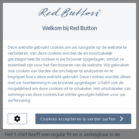
Welkom bij Red Button
Home
>
Tee temmy graffiti
Terug
Deze website gebruikt cookies om uw navigatie op de website te
verbeteren. Van deze cookies worden de als noodzakelijk
gecategoriseerde cookies in uw browser opgeslagen, omdat ze
essentieel zijn voor het functioneren van de website. Wij gebruiken
ook cookies van derden die ons helpen te analyseren en te
begrijpen hoe u deze website gebruikt. Deze cookies worden alleen
Tee temmy graffiti red pink
met uw toestemming in uw browser opgeslagen. U hebt ook de
mogelijkheid om deze cookies uit te schakelen. Het uitschakelen van
sommige van deze cookies kan echter gevolgen hebben voor uw
PRODUCTINFORMATIE
surfervaring.
De Tee Temmy Graffiti is een wit t-shirt met korte
Cookies accepteren & verder surfen
mouwen, een ronde hals en een print aan de voorkant.
Het t-shirt heeft een regular fit en is verkrijgbaar in de